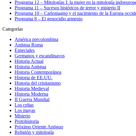
Programa 12 – Mitologías I: la mujer en la mitología indoeurop
Programa 11 – Sucesos históricos de terror y misterio II
Programa 10 – Carlomagno y el nacimiento de la Europa occid
Programa 8 – El genocidio armenio
Categorías
América precolombina
Antigua Roma
Especiales
Germanos y escandinavos
Historia Actual
Historia Antigua
Historia Contemporánea
Historia de EE.UU.
Historia del cristianismo
Historia Medieval
Historia Moderna
II Guerra Mundial
Los celtas
Los mayas
Misterio
Protohistoria
Próximo Oriente Antiguo
Religión y mitología