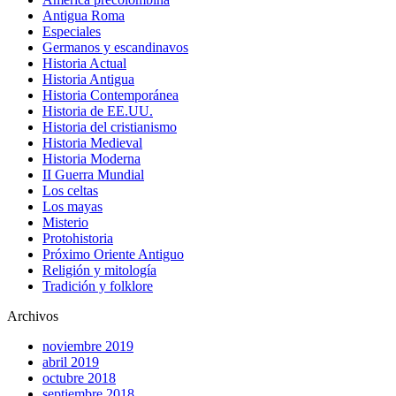
Antigua Roma
Especiales
Germanos y escandinavos
Historia Actual
Historia Antigua
Historia Contemporánea
Historia de EE.UU.
Historia del cristianismo
Historia Medieval
Historia Moderna
II Guerra Mundial
Los celtas
Los mayas
Misterio
Protohistoria
Próximo Oriente Antiguo
Religión y mitología
Tradición y folklore
Archivos
noviembre 2019
abril 2019
octubre 2018
septiembre 2018