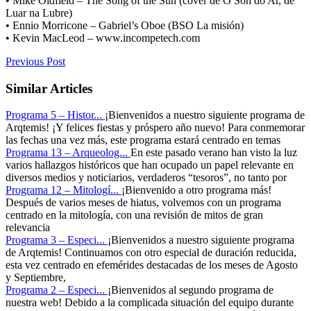
• Mike Oldfield – The Song of the Sun (cover de O Son do Ar, de
Luar na Lubre)
• Ennio Morricone – Gabriel’s Oboe (BSO La misión)
• Kevin MacLeod – www.incompetech.com
Previous Post
Similar Articles
Programa 5 – Histor...
¡Bienvenidos a nuestro siguiente programa de
Arqtemis! ¡Y felices fiestas y próspero año nuevo! Para conmemorar
las fechas una vez más, este programa estará centrado en temas
Programa 13 – Arqueolog...
En este pasado verano han visto la luz
varios hallazgos históricos que han ocupado un papel relevante en
diversos medios y noticiarios, verdaderos “tesoros”, no tanto por
Programa 12 – Mitologí...
¡Bienvenido a otro programa más!
Después de varios meses de hiatus, volvemos con un programa
centrado en la mitología, con una revisión de mitos de gran
relevancia
Programa 3 – Especi...
¡Bienvenidos a nuestro siguiente programa
de Arqtemis! Continuamos con otro especial de duración reducida,
esta vez centrado en efemérides destacadas de los meses de Agosto
y Septiembre,
Programa 2 – Especi...
¡Bienvenidos al segundo programa de
nuestra web! Debido a la complicada situación del equipo durante