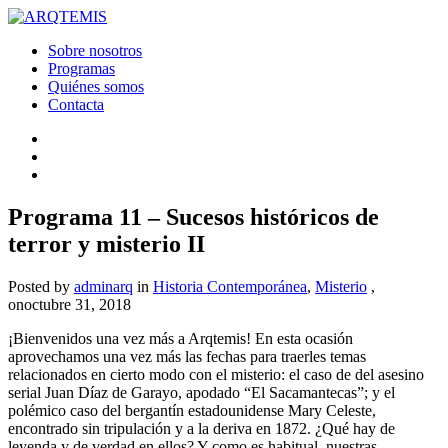
Sobre nosotros
Programas
Quiénes somos
Contacta
Programa 11 – Sucesos históricos de
terror y misterio II
Posted by
adminarq
in
Historia Contemporánea
,
Misterio
,
onoctubre 31, 2018
¡Bienvenidos una vez más a Arqtemis! En esta ocasión
aprovechamos una vez más las fechas para traerles temas
relacionados en cierto modo con el misterio: el caso de del asesino
serial Juan Díaz de Garayo, apodado “El Sacamantecas”; y el
polémico caso del bergantín estadounidense Mary Celeste,
encontrado sin tripulación y a la deriva en 1872. ¿Qué hay de
leyenda y de verdad en ellos? Y como es habitual, nuestras