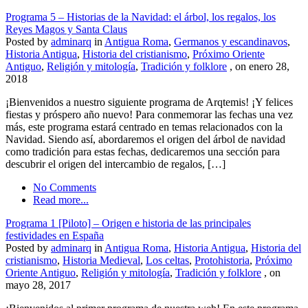
Programa 5 – Historias de la Navidad: el árbol, los regalos, los
Reyes Magos y Santa Claus
Posted by
adminarq
in
Antigua Roma
,
Germanos y escandinavos
,
Historia Antigua
,
Historia del cristianismo
,
Próximo Oriente
Antiguo
,
Religión y mitología
,
Tradición y folklore
, on enero 28,
2018
¡Bienvenidos a nuestro siguiente programa de Arqtemis! ¡Y felices
fiestas y próspero año nuevo! Para conmemorar las fechas una vez
más, este programa estará centrado en temas relacionados con la
Navidad. Siendo así, abordaremos el origen del árbol de navidad
como tradición para estas fechas, dedicaremos una sección para
descubrir el origen del intercambio de regalos, […]
No Comments
Read more...
Programa 1 [Piloto] – Origen e historia de las principales
festividades en España
Posted by
adminarq
in
Antigua Roma
,
Historia Antigua
,
Historia del
cristianismo
,
Historia Medieval
,
Los celtas
,
Protohistoria
,
Próximo
Oriente Antiguo
,
Religión y mitología
,
Tradición y folklore
, on
mayo 28, 2017