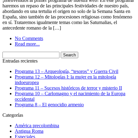
¡Bienvenidos al primer programa de nuestra web! En este programa
haremos un repaso de las principales festividades de nuestro país,
abordando en una tertulia el origen no solo de la Semana Santa en
España, sino también de las procesiones religiosas como fenómeno
en sí. Trataremos igualmente temas como las Saturnalias, el
antecedente romano de la […]
No Comments
Read more...
Entradas recientes
Programa 13 – Arqueología, “tesoros” y Guerra Civil
Programa 12 – Mitologías I: la mujer en la mitología
indoeuropea
Programa 11 – Sucesos históricos de terror y misterio II
Programa 10 – Carlomagno y el nacimiento de la Europa
occidental
Programa 8 – El genocidio armenio
Categorías
América precolombina
Antigua Roma
Especiales