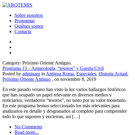
Sobre nosotros
Programas
Quiénes somos
Contacta
Category: Próximo Oriente Antiguo.
Programa 13 – Arqueología, “tesoros” y Guerra Civil
Posted by
adminarq
in
Antigua Roma
,
Especiales
,
Historia Actual
,
Próximo Oriente Antiguo
, on noviembre 8, 2019
En este pasado verano han visto la luz varios hallazgos históricos
que han ocupado un papel relevante en diversos medios y
noticiarios, verdaderos “tesoros”, no tanto por su valor monetario.
En este programa hemos seleccionado los más relevantes para
analizarlos en detalle y desgranarlos al completo para comprender
todo lo que suponen y encierran, así […]
No Comments
Read more...