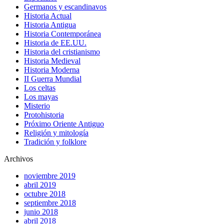
Germanos y escandinavos
Historia Actual
Historia Antigua
Historia Contemporánea
Historia de EE.UU.
Historia del cristianismo
Historia Medieval
Historia Moderna
II Guerra Mundial
Los celtas
Los mayas
Misterio
Protohistoria
Próximo Oriente Antiguo
Religión y mitología
Tradición y folklore
Archivos
noviembre 2019
abril 2019
octubre 2018
septiembre 2018
junio 2018
abril 2018